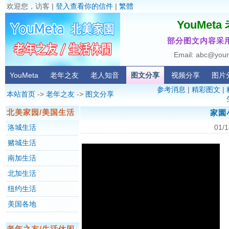
欢迎您，访客 |
登入查看你的信件
|
繁體
YouMet
部分图文内容采用
Email: abc@you
YouMeta
老年之友
老人知音
图文分享
视频分享
图片
参考消息
|
精彩图文
|
本站首页
->
老年之友
->
图文分享
北美家园/美国生活
家園
洛城生活
01/1
赌城生活
南加生活
北加生活
纽约生活
美国各地
老年之友/生活休闲