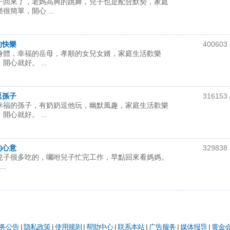
子回來了，老媽高興的跳舞，兒子也是配合默契，家庭
簡單，開心 ...
的快樂
400603 
身體，幸福的岳母，孝順的女兒女婿，家庭生活歡樂
心就好。 ...
逗孫子
316153 
幸福的孫子，有奶奶逗他玩，幽默風趣，家庭生活歡樂
心就好。 ...
的心意
329838 
兒子很多吃的，囑咐兒子忙完工作，早點回來看媽媽。
..
务公告
|
隐私政策
|
使用规则
|
帮助中心
|
联系本站
|
广告服务
|
媒体报导
|
黄金