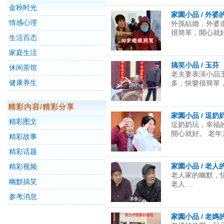
金秋时光
家園小品 / 外婆
情感心理
外孫結婚，外婆
很簡單，開心就好。
生活百态
家庭生活
搞笑小品 / 玉芬
休闲茶馆
老夫妻表演小品
健康养生
多，快樂很簡單，開
精彩内容/精彩分享
家園小品 / 逗奶
精彩图文
逗奶奶玩，幸福
開心就好。 老年之 
精彩故事
精彩话题
家園小品 / 老人
精彩视频
老人家的幽默，快
幽默搞笑
老人 ...
参考消息
家園小品 / 老媽