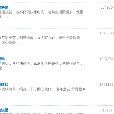
的快樂
584950 
道場祝賀，老奶奶的快乐时光。老年生活歡樂多，快樂
 ...
1078533 
玉芬啊玉芬，幽默風趣，逗大家開心，老年夫妻歡樂
心就好。 ...
奶玩
1097031 
的奶奶，孝順的孩子，家庭生活歡樂多，快樂很簡單，
...
的幽默
1001162 
樂很簡單，搞笑一下，開心就好。 老年之友 示意图 #
的快樂
510767 