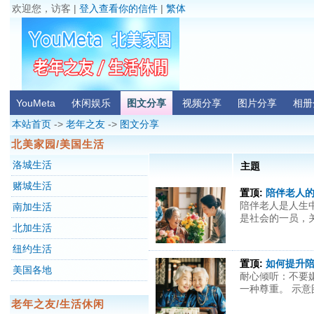
欢迎您，访客 |
登入查看你的信件
|
繁体
YouMeta
休闲娱乐
图文分享
视频分享
图片分享
相册
本站首页
->
老年之友
->
图文分享
北美家园/美国生活
洛城生活
主題
赌城生活
置顶:
陪伴老人
陪伴老人是人生
南加生活
是社会的一员，关
北加生活
纽约生活
置顶:
如何提升
美国各地
耐心倾听：不要
一种尊重。 示意图 
老年之友/生活休闲