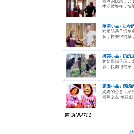
老媽的快樂，兒
生活歡樂多，快樂很
家園小品 / 岳母
女婿陪岳母鍛煉
多，快樂很簡單，開
搞笑小品 / 奶奶
奶奶逗孫子玩，
多，快樂很簡單，開
家園小品 / 媽媽
媽媽的心意，給
老年之友 示意图 .
第
1
页(共
37
页)
站