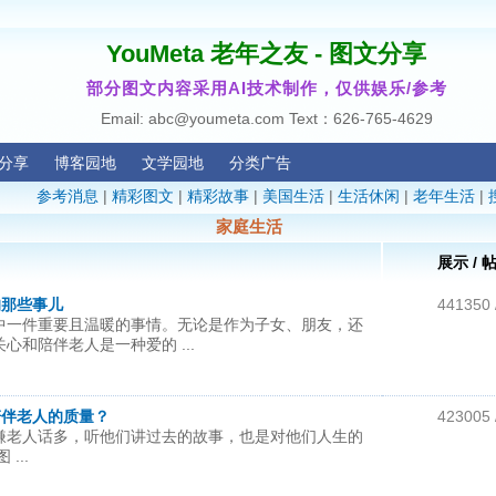
YouMeta 老年之友 - 图文分享
部分图文内容采用AI技术制作，仅供娱乐/参考
Email: abc@youmeta.com Text：626-765-4629
分享
博客园地
文学园地
分类广告
参考消息
|
精彩图文
|
精彩故事
|
美国生活
|
生活休闲
|
老年生活
|
家庭生活
展示 / 
的那些事儿
441350 
中一件重要且温暖的事情。无论是作为子女、朋友，还
心和陪伴老人是一种爱的 ...
陪伴老人的质量？
423005 
嫌老人话多，听他们讲过去的故事，也是对他们人生的
...