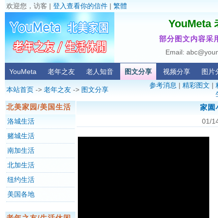
欢迎您，访客 |
登入查看你的信件
|
繁體
YouMet
部分图文内容采用
Email: abc@you
YouMeta
老年之友
老人知音
图文分享
视频分享
图片
参考消息
|
精彩图文
|
本站首页
->
老年之友
->
图文分享
北美家园/美国生活
家園
洛城生活
01/1
赌城生活
南加生活
北加生活
纽约生活
美国各地
老年之友/生活休闲