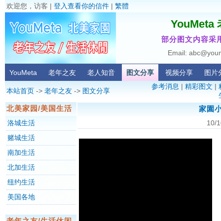
欢迎您，访客 |
登入查看你的信件
|
繁體
YouMet
部分图文内容采用
Email: abc@you
YouMeta
老年之友
老人知音
图文分享
视频分享
图片
参考消息
|
精彩图文
|
本站首页
->
老年之友
->
图文分享
北美家园/美国生活
家園小
洛城生活
10/1
赌城生活
南加生活
北加生活
纽约生活
美国各地
老年之友/生活休闲