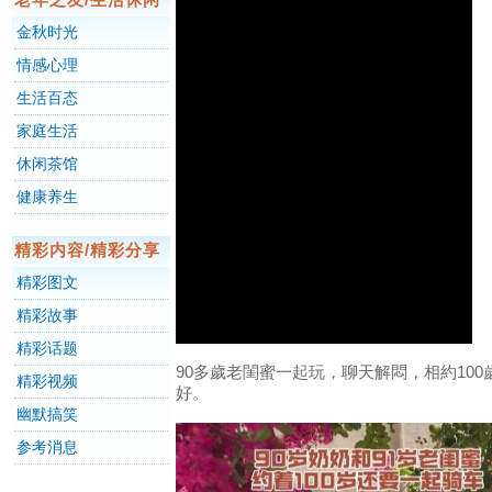
金秋时光
情感心理
生活百态
家庭生活
休闲茶馆
健康养生
精彩内容/精彩分享
精彩图文
精彩故事
精彩话题
90多歲老閨蜜一起玩，聊天解悶，相約10
精彩视频
好。
幽默搞笑
参考消息