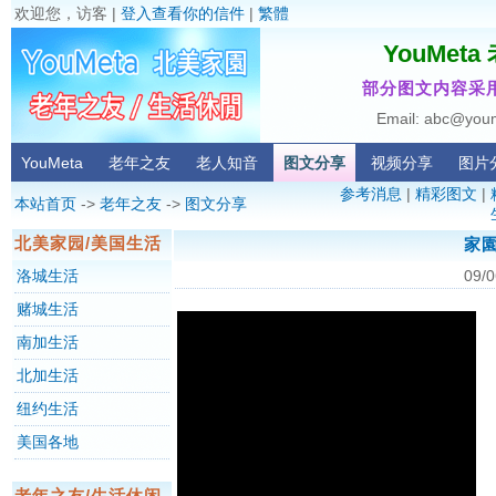
欢迎您，访客 |
登入查看你的信件
|
繁體
YouMet
部分图文内容采用
Email: abc@you
YouMeta
老年之友
老人知音
图文分享
视频分享
图片
参考消息
|
精彩图文
|
本站首页
->
老年之友
->
图文分享
北美家园/美国生活
家園
洛城生活
09/0
赌城生活
南加生活
北加生活
纽约生活
美国各地
老年之友/生活休闲