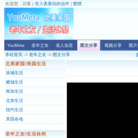
欢迎您，访客 |
登入查看你的信件
|
繁體
YouMeta
老年之友
老人知音
图文分享
视频分享
图片
本站首页
->
老年之友
->
图文分享
北美家园/美国生活
洛城生活
赌城生活
南加生活
北加生活
纽约生活
美国各地
老年之友/生活休闲