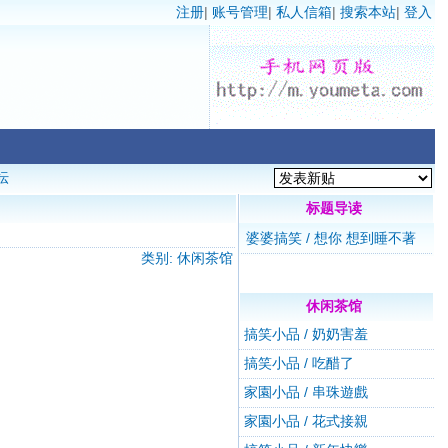
注册
|
账号管理
|
私人信箱
|
搜索本站
|
登入
坛
标题导读
婆婆搞笑 / 想你 想到睡不著
类别: 休闲茶馆
休闲茶馆
搞笑小品 / 奶奶害羞
搞笑小品 / 吃醋了
家園小品 / 串珠遊戲
家園小品 / 花式接親