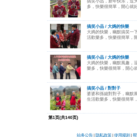
搞笑小品，新年快乐，逗
多，快樂很簡單，開心就好。
搞笑小品 / 大媽的快樂
大媽的快樂，幽默搞笑一
活歡樂多，快樂很簡單，開心
搞笑小品 / 大媽的快樂
大媽的快樂，幽默風趣，
樂多，快樂很簡單，開心就好
搞笑小品 / 對對子
婆婆和孫媳對對子，幽默
生活歡樂多，快樂很簡單，開
第
1
页(共
140
页)
站务公告
|
隐私政策
|
使用规则
|
帮