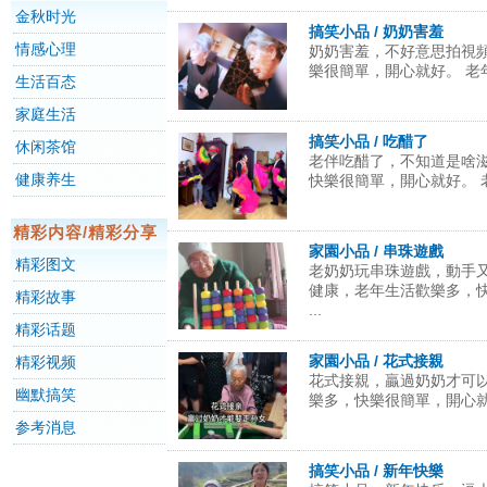
金秋时光
搞笑小品 / 奶奶害羞
情感心理
奶奶害羞，不好意思拍視
樂很簡單，開心就好。 老年之
生活百态
家庭生活
搞笑小品 / 吃醋了
休闲茶馆
老伴吃醋了，不知道是啥
健康养生
快樂很簡單，開心就好。 老年
精彩内容/精彩分享
家園小品 / 串珠遊戲
精彩图文
老奶奶玩串珠遊戲，動手
健康，老年生活歡樂多，
精彩故事
...
精彩话题
家園小品 / 花式接親
精彩视频
花式接親，贏過奶奶才可
幽默搞笑
樂多，快樂很簡單，開心就好
参考消息
搞笑小品 / 新年快樂