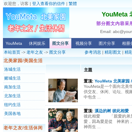
欢迎您，访客 |
登入查看你的信件
|
繁體
YouMet
部分图文内容采用
Email: abc@you
YouMeta
休闲娱乐
图文分享
视频分享
图片分享
相册
本站首页
->
老年之友
->
图文分享
参考消息
|
精彩图文
|
精
北美家园/美国生活
洛城生活
主題
赌城生活
置顶:
YouMeta 北美家园
YouMeta是一个面向北
南加生活
供交友、休闲、论坛、视
北加生活
中包含 ...
纽约生活
置顶:
溪边的树 彼此相愛
美国各地
彼此相愛 「親愛的弟兄
愛，因為愛是從 神來的
神而生 ...
老年之友/生活休闲