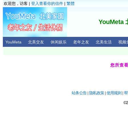
欢迎您，访客 |
登入查看你的信件
|
繁體
YouMet
YouMeta
北美交友
休闲娱乐
老年之友
北美生活
视频
您所查
站务公告
|
隐私政策
|
使用规则
|
帮
©2