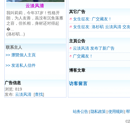
云淡风清
其它广告
我叫莉莉，今年37岁！性格开
朗，为人友善，虽没有沉鱼落雁
女生征友: 广交藏友！
之容，但长相，身材还对得起
女生征友: 洛杉矶 云淡风清 交
�...
(洛杉矶...)
主頁公告
联系主人
云淡风清 发布了新广告
>> 瀏覽個人主頁
广交藏友！
>> 发送私人信件
博客文章
广告信息
访客留言
浏览: 819
发布
:
云淡风清
[
查找
]
站务公告
|
隐私政策
|
使用规则
|
帮
©2