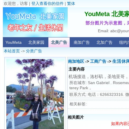
欢迎您，访客 |
登入查看你的信件
|
繁体
YouMeta 北美
部分图片为示意图，
Email: abc@you
YouMeta
北美家园
北美广告
南加广告
北加广告
纽约
本站首页
->
分类广告
生活休闲
南加地区
->
工商广告
->
主要内容
机场接送，洛杉矶，圣地亚哥，
所在城市: San Gabriel . Rosemead .
terey Park，
联系方式: 电话：6266323316. 
相关标签:
相关图片
如果内容