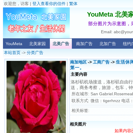
欢迎您，访客 |
登入查看你的信件
|
繁体
YouMeta 北美
部分图片为示意图，
Email: abc@you
YouMeta
北美家园
北美广告
南加广告
北加广告
纽约
本站首页
->
分类广告
生活休
南加地区
->
工商广告
->
第一。
主要内容
洛杉矶机场接送，洛杉矶自由行
送，商务考察，旅游，包车，钟
所在城市: San Gabriel.Rosemeab
联系方式: 微信：tigerhnzz 电话：6
相关标签:
相关图片
如果内容