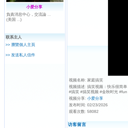
小爱分享
負責消息中心，交流論 ...
(美国 ...)
联系主人
>> 瀏覽個人主頁
>> 发送私人信件
视频名称:
家庭搞笑
视频描述:
搞笑视频：快乐很简单
#搞笑 #搞笑视频 #金秋时光 #fun #
视频分享:
小爱分享
发布时间:
02/23/2026
观看次数:
58082
访客留言