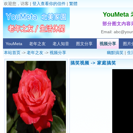
欢迎您，访客 |
登入查看你的信件
|
繁體
YouMet
部分图文内容
Email: abc@you
YouMeta
老年之友
老人知音
图文分享
视频分享
图片
本站首页
->
老年之友
->
视频分享
幽默搞笑
|
生
搞笑视频
-> 家庭搞笑