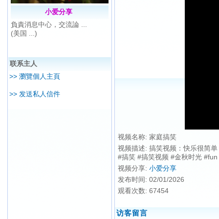
小爱分享
負責消息中心，交流論 ...
(美国 ...)
联系主人
>> 瀏覽個人主頁
>> 发送私人信件
视频名称:
家庭搞笑
视频描述:
搞笑视频：快乐很简单
#搞笑 #搞笑视频 #金秋时光 #fun #
视频分享:
小爱分享
发布时间:
02/01/2026
观看次数:
67454
访客留言