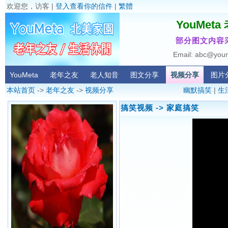
欢迎您，访客 |
登入查看你的信件
|
繁體
YouMet
部分图文内容
Email: abc@you
YouMeta
老年之友
老人知音
图文分享
视频分享
图片
本站首页
->
老年之友
->
视频分享
幽默搞笑
|
生
搞笑视频
-> 家庭搞笑